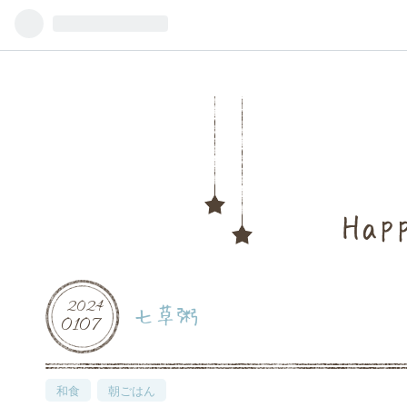
Hap
2024
七草粥
01
07
和食
朝ごはん