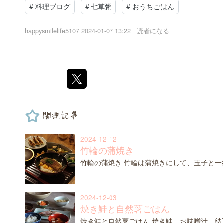
#
料理ブログ
#
七草粥
#
おうちごはん
happysmilelife5107
2024-01-07 13:22
読者になる
関連記事
2024-12-12
竹輪の蒲焼き
竹輪の蒲焼き 竹輪は蒲焼きにして、玉子と一
2024-12-03
焼き鮭と自然薯ごはん
焼き鮭と自然薯ごはん 焼き鮭、お味噌汁、